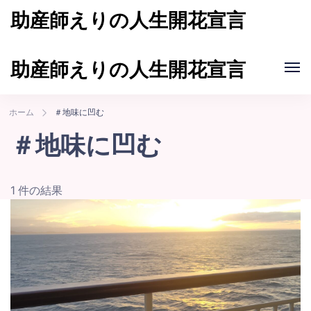
助産師えりの人生開花宣言
自分の人生を自分で切り開いていける女性を増やし
て、女性の笑顔が輝く世界をつくる
助産師えりの人生開花宣言
自分の人生を自分で切り開いていける女性を増やし
て、女性の笑顔が輝く世界をつくる
ホーム
＃地味に凹む
＃地味に凹む
1 件の結果