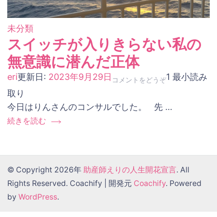
未分類
スイッチが入りきらない私の
無意識に潜んだ正体
eri
更新日:
2023年9月29日
1 最小読み
(ス
コメントをどうぞ
取り
イ
今日はりんさんのコンサルでした。 先 …
ッ
チ
続きを読む
が
入
り
© Copyright 2026年
助産師えりの人生開花宣言
. All
き
Rights Reserved.
Coachify | 開発元
Coachify
. Powered
ら
by
WordPress
.
な
い